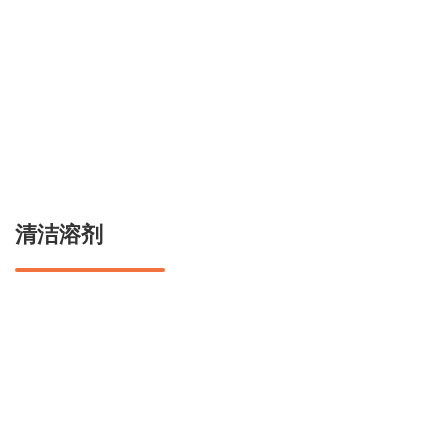
Italiano
Français
Polski
Español
清洁溶剂