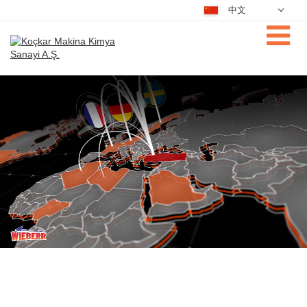
中文
Deutsch
Nederlands
Dansk
فارسی
English
Magyar
Türkçe
Русский
Português
Čeština
日本語
한국어
عربي