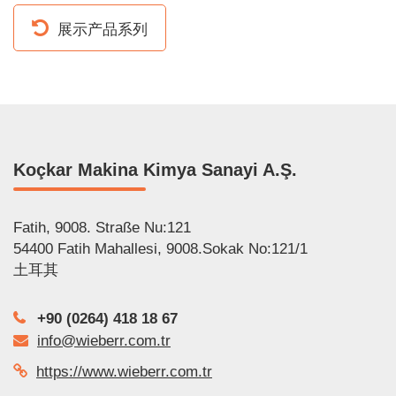
展示产品系列
Koçkar Makina Kimya Sanayi A.Ş.
Fatih, 9008. Straße Nu:121
54400 Fatih Mahallesi, 9008.Sokak No:121/1
土耳其
+90 (0264) 418 18 67
info@wieberr.com.tr
https://www.wieberr.com.tr