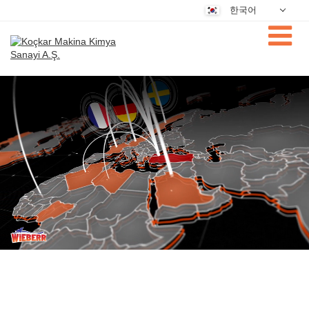
한국어
Deutsch
Nederlands
Dansk
فارسی
English
Magyar
Türkçe
Русский
Português
Čeština
中文
日本語
عربي