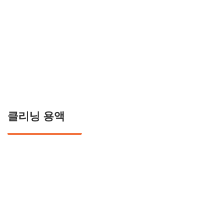
Italiano
Français
Polski
Español
클리닝 용액