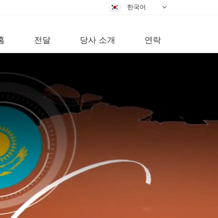
한국어
Deutsch
Nederlands
홈
전달
당사 소개
연락
Dansk
فارسی
English
Magyar
Türkçe
Русский
Português
Čeština
中文
日本語
عربي