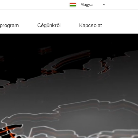
Magyar
Deutsch
Nederlands
i program
Cégünkről
Kapcsolat
Dansk
فارسی
English
Türkçe
Русский
Português
Čeština
中文
日本語
한국어
عربي