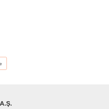
e
A.Ş.