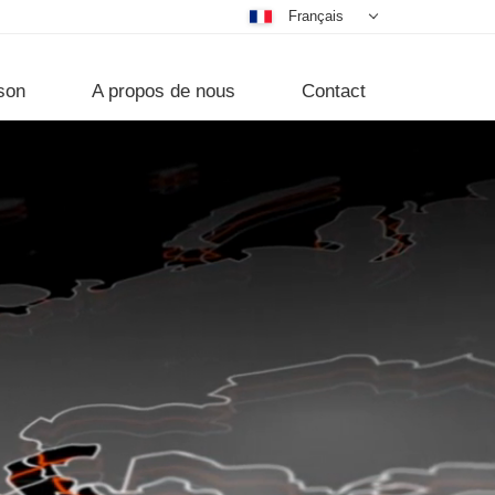
Français
Deutsch
Nederlands
son
A propos de nous
Contact
Dansk
فارسی
English
Magyar
Türkçe
Русский
Português
Čeština
中文
日本語
한국어