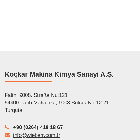
عربي
Italiano
Français
Polski
Koçkar Makina Kimya Sanayi A.Ş.
Fatih, 9008. Straße Nu:121
54400 Fatih Mahallesi, 9008.Sokak No:121/1
Turquía
+90 (0264) 418 18 67
info@wieberr.com.tr